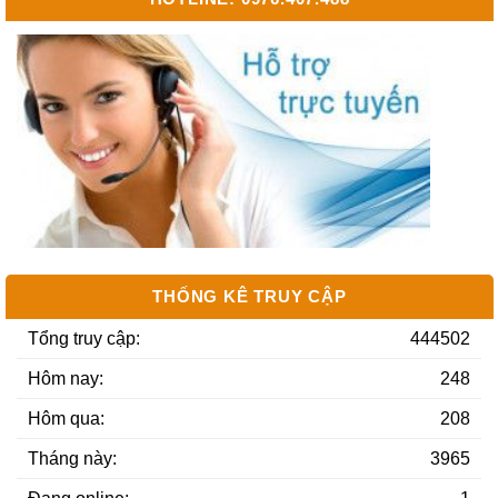
Cần mua đất diện …
Bán 700m2 đất 2 m…
Sắp triển khai dự…
Bán 2000m2 lô siê…
THỐNG KÊ TRUY CẬP
Tổng truy cập:
444502
Hôm nay:
248
Hôm qua:
208
Tháng này:
3965