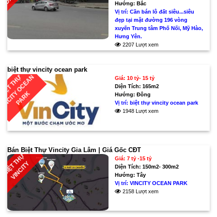
Hướng:
Bắc
Vị trí:
Cần bán lô đất siêu...siêu
đẹp tại mặt đường 196 vòng
xuyến Trung tâm Phố Nối, Mỹ Hào,
Hưng Yên.
2207 Lượt xem
biệt thự vincity ocean park
I
Ệ
T
T
H
Ự
V
I
N
C
I
T
O
C
E
A
N
P
A
R
Giá: 10 tỷ- 15 tỷ
Diện Tích:
165m2
B
Y
K
Hướng:
Đông
Vị trí:
biệt thự vincity ocean park
1948 Lượt xem
Bán Biệt Thự Vincity Gia Lâm | Giá Gốc CĐT
B
I
Ệ
T
T
H
Ự
V
I
N
C
I
T
Giá: 7 tỷ -15 tỷ
Y
Diện Tích:
150m2- 300m2
Hướng:
Tây
Vị trí:
VINCITY OCEAN PARK
2158 Lượt xem