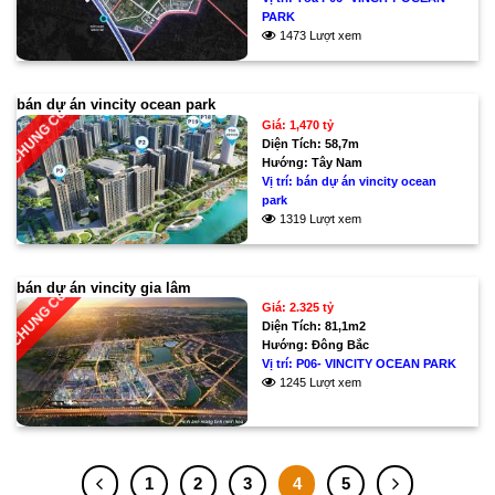
PARK
1473 Lượt xem
bán dự án vincity ocean park
CHUNG CƯ
Giá: 1,470 tỷ
Diện Tích:
58,7m
Hướng:
Tây Nam
Vị trí:
bán dự án vincity ocean
park
1319 Lượt xem
bán dự án vincity gia lâm
CHUNG CƯ
Giá: 2.325 tỷ
Diện Tích:
81,1m2
Hướng:
Đông Bắc
Vị trí:
P06- VINCITY OCEAN PARK
1245 Lượt xem
1
2
3
4
5