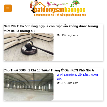
Skip
to
content
Năm 2023: Có 5 trường hợp là con ruột vẫn không được hưởng
thừa kế, là những ai?
1155 Lượt xem
Cho Thuê 3000m2 Chỉ 15 Triệu/ Tháng Ở Gần KCN Phố Nối A
Vị trí:
Lạc Hồng, Văn Lâm , Hưng
Yên.
1876 Lượt xem