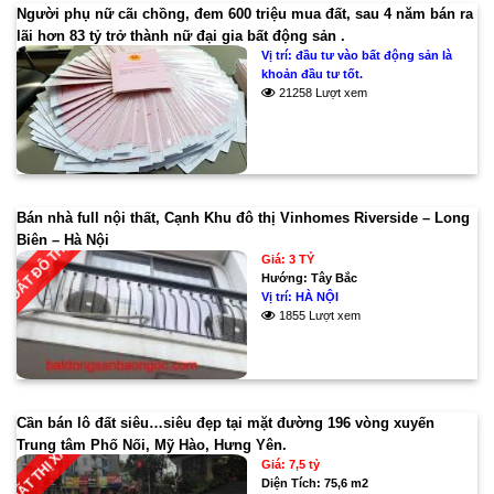
Người phụ nữ cãι chồng, đem 600 triệu mua đất, sau 4 năm bán ra
lãi hơn 83 tỷ trở thành nữ đại gia bất động sản .
Vị trí:
đầu tư vào bất động sản là
khoản đầu tư tốt.
21258 Lượt xem
Bán nhà full nội thất, Cạnh Khu đô thị Vinhomes Riverside – Long
Biên – Hà Nội
ĐẤT ĐÔ THỊ
Giá: 3 TỶ
Hướng:
Tây Bắc
Vị trí:
HÀ NỘI
1855 Lượt xem
Cần bán lô đất siêu…siêu đẹp tại mặt đường 196 vòng xuyến
Trung tâm Phố Nối, Mỹ Hào, Hưng Yên.
ĐẤT THỊ XÃ
Giá: 7,5 tỷ
Diện Tích:
75,6 m2