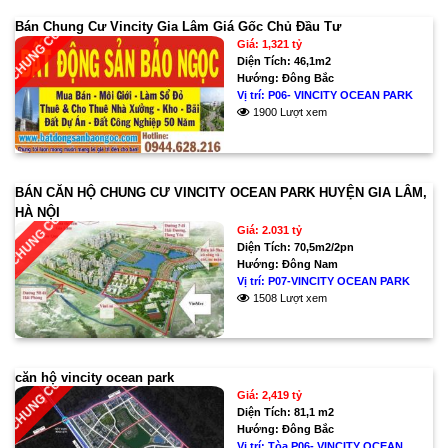
Bán Chung Cư Vincity Gia Lâm Giá Gốc Chủ Đầu Tư
CHUNG CƯ
Giá: 1,321 tỷ
Diện Tích:
46,1m2
Hướng:
Đông Bắc
Vị trí:
P06- VINCITY OCEAN PARK
1900 Lượt xem
BÁN CĂN HỘ CHUNG CƯ VINCITY OCEAN PARK HUYỆN GIA LÂM,
HÀ NỘI
CHUNG CƯ
Giá: 2.031 tỷ
Diện Tích:
70,5m2/2pn
Hướng:
Đông Nam
Vị trí:
P07-VINCITY OCEAN PARK
1508 Lượt xem
căn hộ vincity ocean park
CHUNG CƯ
Giá: 2,419 tỷ
Diện Tích:
81,1 m2
Hướng:
Đông Bắc
Vị trí:
Tòa P06- VINCITY OCEAN