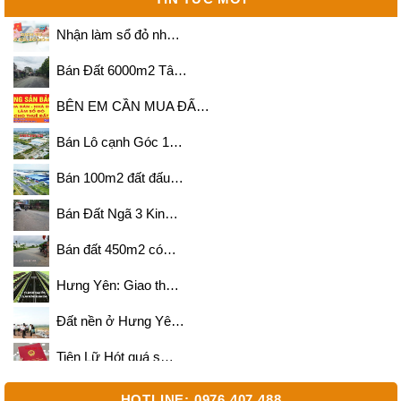
Nhận làm sổ đỏ nh…
Bán Đất 6000m2 Tâ…
BÊN EM CẦN MUA ĐẤ…
Bán Lô cạnh Góc 1…
Bán 100m2 đất đấu…
Bán Đất Ngã 3 Kin…
Bán đất 450m2 có…
Hưng Yên: Giao th…
Đất nền ở Hưng Yê…
Tiên Lữ Hót quá s…
Bán 500m2 và 700m…
HOTLINE: 0976.407.488