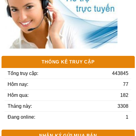
Bán 700m2 đất 2 m…
Sắp triển khai dự…
Bán 2000m2 lô siê…
THỐNG KÊ TRUY CẬP
Tổng truy cập:
443845
Hôm nay:
77
Hôm qua:
182
Tháng này:
3308
Đang online:
1
NHẬN KÝ GỬI MUA BÁN