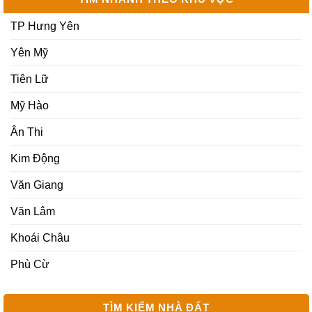
TP Hưng Yên
Yên Mỹ
Tiên Lữ
Mỹ Hào
Ân Thi
Kim Động
Văn Giang
Văn Lâm
Khoái Châu
Phù Cừ
TÌM KIẾM NHÀ ĐẤT