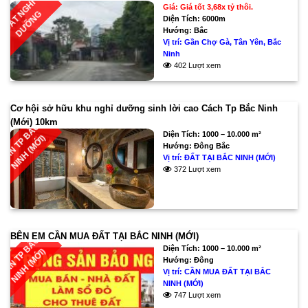
Đ
Ấ
T
G
H
Ỉ
D
Ư
Ỡ
N
Giá: Giá tốt 3,68x tỷ thôi.
N
G
Diện Tích:
6000m
Hướng:
Bắc
Vị trí:
Gần Chợ Gà, Tân Yên, Bắc
Ninh
402 Lượt xem
Cơ hội sở hữu khu nghỉ dưỡng sinh lời cao Cách Tp Bắc Ninh
(Mới) 10km
G
Ầ
N
T
P
B
Ắ
C
N
I
N
H
(
M
Ớ
I
Diện Tích:
1000 – 10.000 m²
)
Hướng:
Đông Bắc
Vị trí:
ĐẤT TẠI BẮC NINH (MỚI)
372 Lượt xem
BÊN EM CẦN MUA ĐẤT TẠI BẮC NINH (MỚI)
G
Ầ
N
T
P
B
Ắ
C
N
I
N
H
(
M
Ớ
I
Diện Tích:
1000 – 10.000 m²
)
Hướng:
Đông
Vị trí:
CẦN MUA ĐẤT TẠI BẮC
NINH (MỚI)
747 Lượt xem