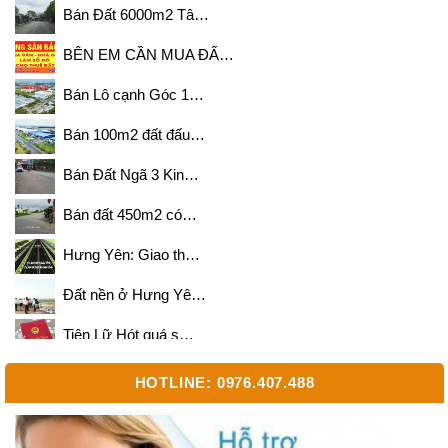
Bán Đất 6000m2 Tâ…
BÊN EM CẦN MUA ĐẤ…
Bán Lô cạnh Góc 1…
Bán 100m2 đất đấu…
Bán Đất Ngã 3 Kin…
Bán đất 450m2 có…
Hưng Yên: Giao th…
Đất nền ở Hưng Yê…
Tiên Lữ Hót quá s…
Bán 500m2 và 700m…
HOTLINE: 0976.407.488
Cần mua đất diện …