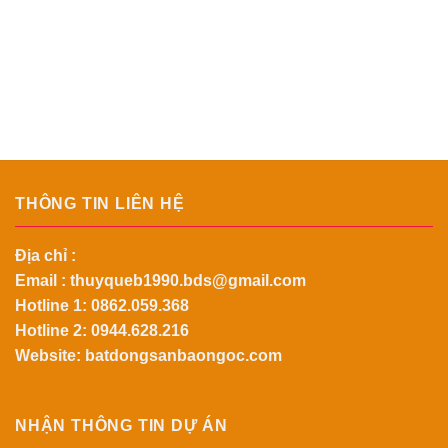
THÔNG TIN LIÊN HỆ
Địa chỉ :
Email :
thuyqueb1990.bds@gmail.com
Hotline 1:
0862.059.368
Hotline 2:
0944.628.216
Website: batdongsanbaongoc.com
NHẬN THÔNG TIN DỰ ÁN