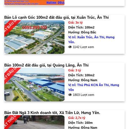
Bán Lô cạnh Góc 100m2 đất đấu giá, tại Xuân Trúc, Ân Thi
ĐẤT ĐẤU GÍA
Giá: 3x tỷ
Diện Tích:
100m2
Hướng:
Đông Bắc
Vị trí:
Xuân Trúc, Ân Thi, Hưng
Yên.
1142 Lượt xem
Bán 100m2 đất đấu giá, tại Quảng Lãng, Ân Thi
ĐẤT ĐẤU GÍA
Giá: 3 tỷ
Diện Tích:
100m2
Hướng:
Đông Nam
Vị trí:
Thủ Phủ KCN Ân Thi, Hưng
Yên
1803 Lượt xem
Bán Đất Ngã 3 Kinh doanh tốt, Xã Tiên Lữ, Hưng Yên.
ĐẤT THỔ CƯ
Giá: 2,7x tỷ
Diện Tích:
160m
Hướng:
Đông Nam