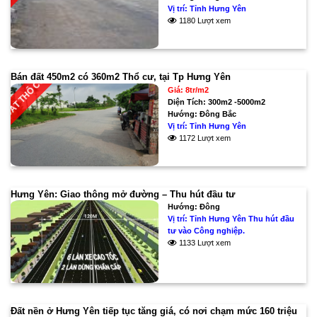
Vị trí:
Tỉnh Hưng Yên
1180 Lượt xem
Bán đất 450m2 có 360m2 Thổ cư, tại Tp Hưng Yên
ĐẤT THỔ CƯ
Giá: 8tr/m2
Diện Tích:
300m2 -5000m2
Hướng:
Đông Bắc
Vị trí:
Tỉnh Hưng Yên
1172 Lượt xem
Hưng Yên: Giao thông mở đường – Thu hút đầu tư
Hướng:
Đông
Vị trí:
Tỉnh Hưng Yên Thu hút đầu
tư vào Công nghiệp.
1133 Lượt xem
Đất nền ở Hưng Yên tiếp tục tăng giá, có nơi chạm mức 160 triệu