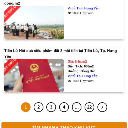
đồng/m2
ĐẤT THỔ CƯ
Vị trí:
Tỉnh Hưng Yên
1098 Lượt xem
Tiên Lữ Hót quá siêu phẩm đất 2 mặt tiền tại Tiên Lữ, Tp. Hưng
Yên
ĐẤT THỔ CƯ
Giá: 6,8tr/m2
Diện Tích:
638m2
Hướng:
Đông Bắc
Vị trí:
Tp. Hưng Yên
1418 Lượt xem
1
2
3
4
…
22
TÌM NHANH THEO KHU VỰC