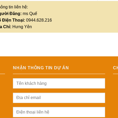
ông tin liên hệ:
gười Đăng:
ms Quế
 Điện Thoại:
0944.628.216
a Chỉ:
Hưng Yên
NHẬN THÔNG TIN DỰ ÁN
C