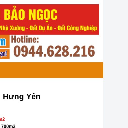
ữ, Hưng Yên
/m2
:
700m2