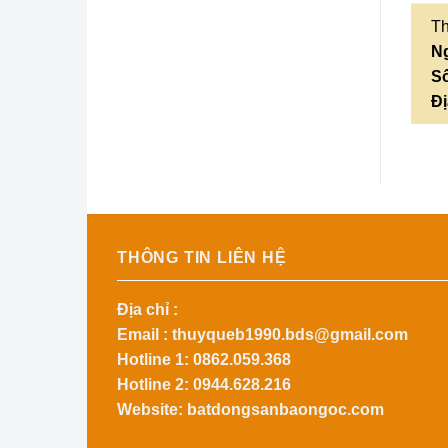
Th
N
Số
Đị
THÔNG TIN LIÊN HỆ
Địa chỉ :
Email :
thuyqueb1990.bds@gmail.com
Hotline 1:
0862.059.368
Hotline 2:
0944.628.216
Website: batdongsanbaongoc.com