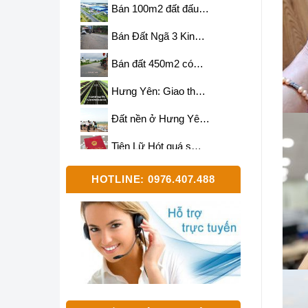
Bán 100m2 đất đấu…
Bán Đất Ngã 3 Kin…
Bán đất 450m2 có…
Hưng Yên: Giao th…
Đất nền ở Hưng Yê…
Tiên Lữ Hót quá s…
Bán 500m2 và 700m…
HOTLINE: 0976.407.488
Cần mua đất diện …
Bán 700m2 đất 2 m…
Sắp triển khai dự…
Bán 2000m2 lô siê…