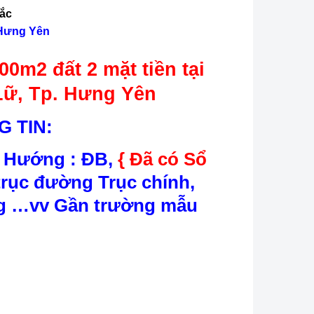
ắc
 Hưng Yên
00m2 đất 2 mặt tiền tại
Lữ, Tp. Hưng Yên
 TIN:
. Hướng : ĐB,
{ Đã có Sổ
 trục đường Trục chính,
ng …vv Gần trường mẫu