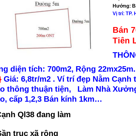
Hướng:
B
Vị trí:
TP.
Bán 7
Tiên 
THÔNG
ng diện tích: 700m2, Rộng 22mx25m
}
Giá: 6,8tr/m2 . Ví trí đẹp Nằm Cạnh
ao thông thuận tiện, Làm Nhà Xưở
áo, cấp 1,2,3 Bán kính 1km…
ạnh Ql38 đang làm
ần trục xã rộng