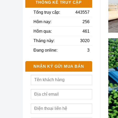
THỐNG KÊ TRUY CẬP
Tổng truy cập:
443557
Hôm nay:
256
Hôm qua:
461
Tháng này:
3020
Trình
chơi
Đang online:
3
Vide
NHẬN KÝ GỬI MUA BÁN