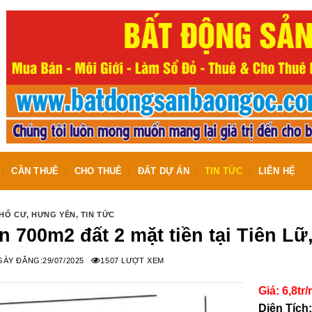
CẦN THUÊ
CHO THUÊ
ĐẤT DỰ ÁN
TIN TỨC
LIÊN HỆ
THỔ CƯ
,
HƯNG YÊN
,
TIN TỨC
n 700m2 đất 2 mặt tiền tại Tiên L
ÀY ĐĂNG:
29/07/2025
1507 LƯỢT XEM
Giá: 6,8tr
Diện Tích