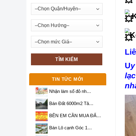
K
K
Liê
U
y
lạ
TIN TỨC MỚI
nh
Nhận làm sổ đỏ nh…
Bán Đất 6000m2 Tâ…
BÊN EM CẦN MUA ĐẤ…
Bán Lô cạnh Góc 1…