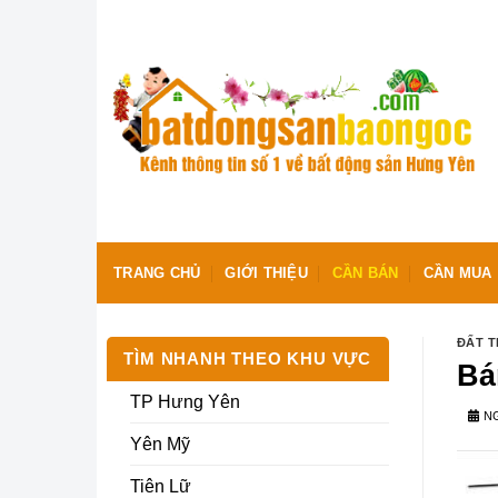
Skip
to
content
TRANG CHỦ
GIỚI THIỆU
CẦN BÁN
CẦN MUA
ĐẤT 
TÌM NHANH THEO KHU VỰC
Bá
TP Hưng Yên
NG
Yên Mỹ
Tiên Lữ