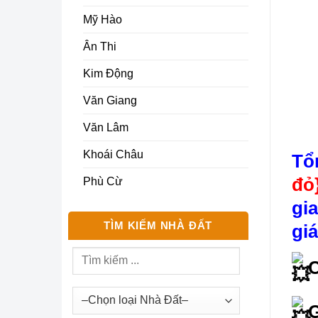
Mỹ Hào
Ân Thi
Kim Động
Văn Giang
Văn Lâm
Khoái Châu
Tổ
đỏ
Phù Cừ
gi
TÌM KIẾM NHÀ ĐẤT
gi
C
G