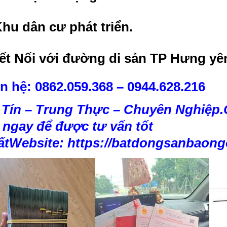
hu dân cư phát triển.
ết Nối với đường di sản TP Hưng yê
n hệ: 0862.059.368 – 0944.628.216
 Tín – Trung Thực – Chuyên Nghiệp.
c ngay để được tư vấn tốt
ất
Website:
https://batdongsanbaon