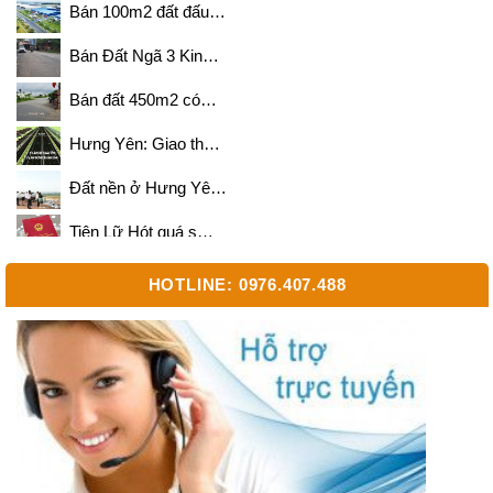
Bán 100m2 đất đấu…
Bán Đất Ngã 3 Kin…
Bán đất 450m2 có…
Hưng Yên: Giao th…
Đất nền ở Hưng Yê…
Tiên Lữ Hót quá s…
Bán 500m2 và 700m…
HOTLINE: 0976.407.488
Cần mua đất diện …
Bán 700m2 đất 2 m…
Sắp triển khai dự…
Bán 2000m2 lô siê…