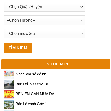
TIN TỨC MỚI
Nhận làm sổ đỏ nh…
Bán Đất 6000m2 Tâ…
BÊN EM CẦN MUA ĐẤ…
Bán Lô cạnh Góc 1…