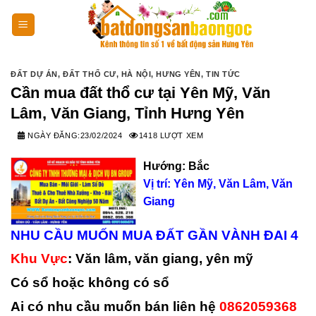
Skip
to
content
ĐẤT DỰ ÁN
,
ĐẤT THỔ CƯ
,
HÀ NỘI
,
HƯNG YÊN
,
TIN TỨC
Cần mua đất thổ cư tại Yên Mỹ, Văn
Lâm, Văn Giang, Tỉnh Hưng Yên
NGÀY ĐĂNG:
23/02/2024
1418 LƯỢT XEM
Hướng:
Bắc
Vị trí:
Yên Mỹ, Văn Lâm, Văn
Giang
NHU CẦU MUỐN MUA ĐẤT GẦN VÀNH ĐAI 4
Khu Vực
: Văn lâm, văn giang, yên mỹ
Có
sổ
hoặc không có sổ
Ai có nhu cầu muốn bán liên hệ
0862059368