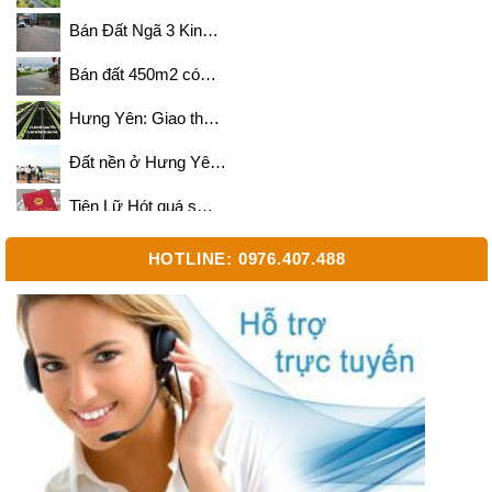
Bán Đất Ngã 3 Kin…
Bán đất 450m2 có…
Hưng Yên: Giao th…
Đất nền ở Hưng Yê…
Tiên Lữ Hót quá s…
Bán 500m2 và 700m…
HOTLINE: 0976.407.488
Cần mua đất diện …
Bán 700m2 đất 2 m…
Sắp triển khai dự…
Bán 2000m2 lô siê…