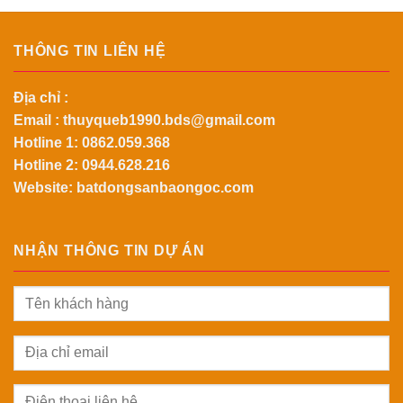
THÔNG TIN LIÊN HỆ
Địa chỉ :
Email :
thuyqueb1990.bds@gmail.com
Hotline 1:
0862.059.368
Hotline 2:
0944.628.216
Website: batdongsanbaongoc.com
NHẬN THÔNG TIN DỰ ÁN